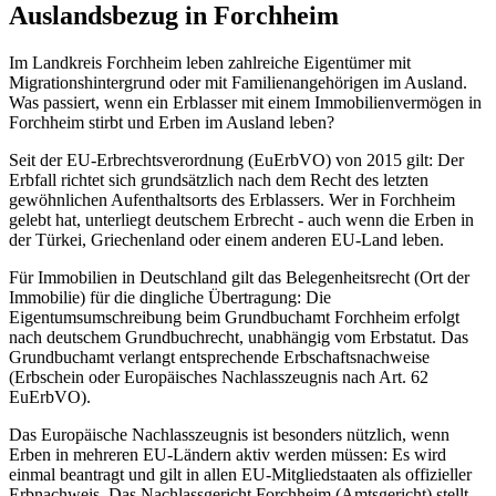
Auslandsbezug in Forchheim
Im Landkreis Forchheim leben zahlreiche Eigentümer mit
Migrationshintergrund oder mit Familienangehörigen im Ausland.
Was passiert, wenn ein Erblasser mit einem Immobilienvermögen in
Forchheim stirbt und Erben im Ausland leben?
Seit der EU-Erbrechtsverordnung (EuErbVO) von 2015 gilt: Der
Erbfall richtet sich grundsätzlich nach dem Recht des letzten
gewöhnlichen Aufenthaltsorts des Erblassers. Wer in Forchheim
gelebt hat, unterliegt deutschem Erbrecht - auch wenn die Erben in
der Türkei, Griechenland oder einem anderen EU-Land leben.
Für Immobilien in Deutschland gilt das Belegenheitsrecht (Ort der
Immobilie) für die dingliche Übertragung: Die
Eigentumsumschreibung beim Grundbuchamt Forchheim erfolgt
nach deutschem Grundbuchrecht, unabhängig vom Erbstatut. Das
Grundbuchamt verlangt entsprechende Erbschaftsnachweise
(Erbschein oder Europäisches Nachlasszeugnis nach Art. 62
EuErbVO).
Das Europäische Nachlasszeugnis ist besonders nützlich, wenn
Erben in mehreren EU-Ländern aktiv werden müssen: Es wird
einmal beantragt und gilt in allen EU-Mitgliedstaaten als offizieller
Erbnachweis. Das Nachlassgericht Forchheim (Amtsgericht) stellt