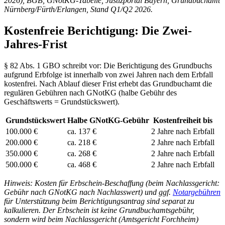
2026), BGB, GNotKG-Tabelle, Justizportal Bayern, Grundbuchamt
Nürnberg/Fürth/Erlangen, Stand Q1/Q2 2026.
Kostenfreie Berichtigung: Die Zwei-
Jahres-Frist
§ 82 Abs. 1 GBO schreibt vor: Die Berichtigung des Grundbuchs
aufgrund Erbfolge ist innerhalb von zwei Jahren nach dem Erbfall
kostenfrei. Nach Ablauf dieser Frist erhebt das Grundbuchamt die
regulären Gebühren nach GNotKG (halbe Gebühr des
Geschäftswerts = Grundstückswert).
Grundstückswert
Halbe GNotKG-Gebühr
Kostenfreiheit bis
100.000 €
ca. 137 €
2 Jahre nach Erbfall
200.000 €
ca. 218 €
2 Jahre nach Erbfall
350.000 €
ca. 268 €
2 Jahre nach Erbfall
500.000 €
ca. 468 €
2 Jahre nach Erbfall
Hinweis: Kosten für Erbschein-Beschaffung (beim Nachlassgericht:
Gebühr nach GNotKG nach Nachlasswert) und ggf.
Notargebühren
für Unterstützung beim Berichtigungsantrag sind separat zu
kalkulieren. Der Erbschein ist keine Grundbuchamtsgebühr,
sondern wird beim Nachlassgericht (Amtsgericht Forchheim)