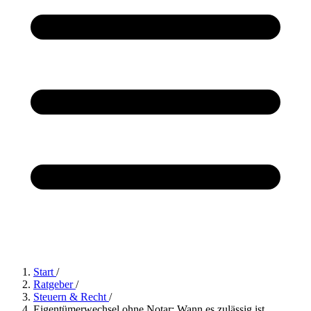
Start
/
Ratgeber
/
Steuern & Recht
/
Eigentümerwechsel ohne Notar: Wann es zulässig ist