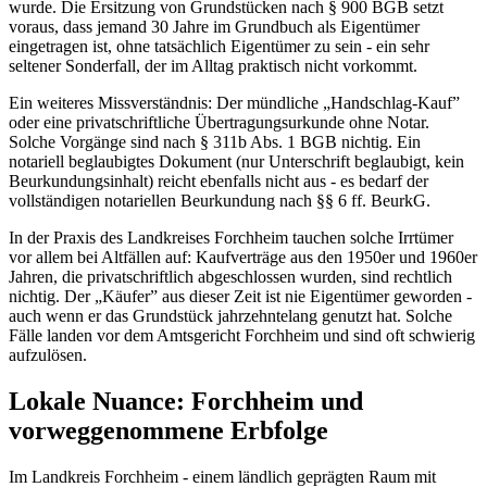
wurde. Die Ersitzung von Grundstücken nach § 900 BGB setzt
voraus, dass jemand 30 Jahre im Grundbuch als Eigentümer
eingetragen ist, ohne tatsächlich Eigentümer zu sein - ein sehr
seltener Sonderfall, der im Alltag praktisch nicht vorkommt.
Ein weiteres Missverständnis: Der mündliche „Handschlag-Kauf”
oder eine privatschriftliche Übertragungsurkunde ohne Notar.
Solche Vorgänge sind nach § 311b Abs. 1 BGB nichtig. Ein
notariell beglaubigtes Dokument (nur Unterschrift beglaubigt, kein
Beurkundungsinhalt) reicht ebenfalls nicht aus - es bedarf der
vollständigen notariellen Beurkundung nach §§ 6 ff. BeurkG.
In der Praxis des Landkreises Forchheim tauchen solche Irrtümer
vor allem bei Altfällen auf: Kaufverträge aus den 1950er und 1960er
Jahren, die privatschriftlich abgeschlossen wurden, sind rechtlich
nichtig. Der „Käufer” aus dieser Zeit ist nie Eigentümer geworden -
auch wenn er das Grundstück jahrzehntelang genutzt hat. Solche
Fälle landen vor dem Amtsgericht Forchheim und sind oft schwierig
aufzulösen.
Lokale Nuance: Forchheim und
vorweggenommene Erbfolge
Im Landkreis Forchheim - einem ländlich geprägten Raum mit