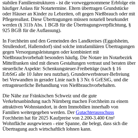
stabilen Familienstrukturen - ist die vorweggenommene Erbfolge ein
häufiger Anlass für Notartermine. Eltern übertragen Grundstücke
oder Häuser an Kinder zu Lebzeiten, oft gegen Nießbrauch oder mit
Pflegereallast. Diese Übertragungen müssen notariell beurkundet
werden (§ 311b Abs. 1 BGB für die Übertragungsverpflichtung, §
925 BGB für die Auflassung).
In Forchheim und den Gemeinden des Landkreises (Eggolsheim,
Strullendorf, Hallerndorf) sind solche intrafamiliären Übertragungen
gegen Versorgungsleistungen oder kombiniert mit
Nießbrauchvorbehalt besonders häufig. Die Notare im Notarbezirk
Mittelfranken sind mit diesen Gestaltungen vertraut und beraten über
steuerliche Aspekte: Schenkungsteuer-Freibeträge (nach § 16
ErbStG alle 10 Jahre neu nutzbar), Grunderwerbsteuer-Befreiung
bei Verwandten in gerader Linie nach § 3 Nr. 6 GrEStG, und die
ertragsteuerliche Behandlung von Nießbrauchvorbehalten.
Die Nähe zur Fränkischen Schweiz und die gute
Verkehrsanbindung nach Nürnberg machen Forchheim zu einem
attraktiven Wohnstandort, in dem Immobilien innerhalb von
Familien weitergegeben werden. Der
Gutachterausschuss
Forchheim hat für 2025 Kaufpreise von 2.200-3.400 €/m²
Wohnfläche ausgewiesen - eine Spanne, die belegt, dass sich die
Übertragung auch wirtschaftlich lohnen kann.