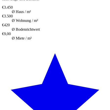
€3.450
Ø Haus / m²
€3.500
Ø Wohnung / m²
€420
Ø Bodenrichtwert
€9,00
Ø Miete / m²