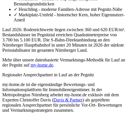
Bestandsgrundstücken
✓
Heuchling - moderne Familien-Adresse mit Pegnitz-Nähe
✓
Marktplatz-Umfeld - historischer Kern, hoher Eigennutzer-
Anteil
Lauf 2026: Bodenrichtwerte liegen zwischen 360 und 620 EUR/m².
Bestandshäuser im Pegnitztal erreichen Quadratmeterpreise von
3.700 bis 5.100 EUR. Die S-Bahn-Direktanbindung an den
Nürnberger Hauptbahnhof in unter 20 Minuten ist 2026 der stärkste
Preisstabilisator im gesamten Nürnberger Land.
Mehr über unsere datenbasierte Vermarktungs-Methodik für Lauf an
der Pegnitz auf
my-home.de
.
Regionaler Ansprechpartner in Lauf an der Pegnitz
my-home.de ist die eigenständige Bewertungs- und
Informationsplattform für Immobilieneigentümer. In der
Metropolregion Nürnberg arbeitet my-home.de exklusiv mit dem
Experten Christoffer Davis (
Davis & Partner
) als geprüftem
regionalen Ansprechpartner für persönliche Vor-Ort- Bewertungen
und Vermarktungsstrategien zusammen.