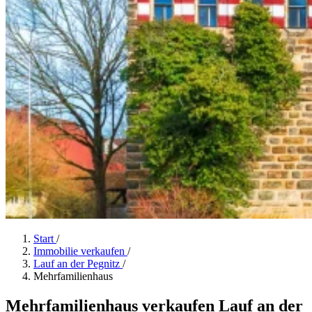
Start
/
Immobilie verkaufen
/
Lauf an der Pegnitz
/
Mehrfamilienhaus
Mehrfamilienhaus verkaufen Lauf an der