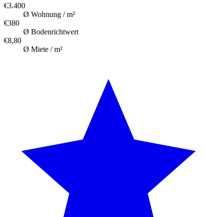
€3.400
Ø Wohnung / m²
€380
Ø Bodenrichtwert
€8,80
Ø Miete / m²