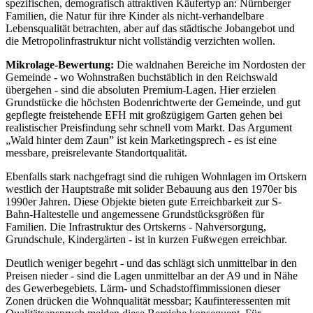
spezifischen, demografisch attraktiven Käufertyp an: Nürnberger
Familien, die Natur für ihre Kinder als nicht-verhandelbare
Lebensqualität betrachten, aber auf das städtische Jobangebot und
die Metropolinfrastruktur nicht vollständig verzichten wollen.
Mikrolage-Bewertung:
Die waldnahen Bereiche im Nordosten der
Gemeinde - wo Wohnstraßen buchstäblich in den Reichswald
übergehen - sind die absoluten Premium-Lagen. Hier erzielen
Grundstücke die höchsten Bodenrichtwerte der Gemeinde, und gut
gepflegte freistehende EFH mit großzügigem Garten gehen bei
realistischer Preisfindung sehr schnell vom Markt. Das Argument
„Wald hinter dem Zaun” ist kein Marketingsprech - es ist eine
messbare, preisrelevante Standortqualität.
Ebenfalls stark nachgefragt sind die ruhigen Wohnlagen im Ortskern
westlich der Hauptstraße mit solider Bebauung aus den 1970er bis
1990er Jahren. Diese Objekte bieten gute Erreichbarkeit zur S-
Bahn-Haltestelle und angemessene Grundstücksgrößen für
Familien. Die Infrastruktur des Ortskerns - Nahversorgung,
Grundschule, Kindergärten - ist in kurzen Fußwegen erreichbar.
Deutlich weniger begehrt - und das schlägt sich unmittelbar in den
Preisen nieder - sind die Lagen unmittelbar an der A9 und in Nähe
des Gewerbegebiets. Lärm- und Schadstoffimmissionen dieser
Zonen drücken die Wohnqualität messbar; Kaufinteressenten mit