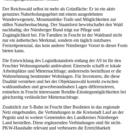
Der Reichswald selbst ist mehr als Grünfläche: Er ist ein aktiv
genutztes Naherholungsgebiet mit einem ausgedehnten
Wanderwegenetz, Mountainbike-Trails und Möglichkeiten zur
stillen Naturbeobachtung. Der Staatsforst bewirtschaftet den Wald
nachhaltig; der Nürnberger Bund trägt zur Pflege und
Zugänglichkeit bei. Für Familien in Feucht ist der Waldrand nicht
nur ein ästhetisches Merkmal, sondern ein täglich nutzbares
Freizeitpotenzial, das kein anderer Nürnberger Vorort in dieser Form
bieten kann.
Die Entwicklung des Logistikstandorts entlang der A9 ist für den
Feuchter Wohnungsmarkt ambivalent: Einerseits schafft er lokale
Arbeitsplätze und Mieternachfrage; andererseits beeinflusst er die
Wahrnehmung bestimmter Wohnlagen. Für Investoren, die diese
Dualität verstehen und bei der Objektauswahl korrekt zwischen
waldrandnahen und gewerberandnahen Lagen differenzieren,
entstehen in Feucht interessante Rendite-Einstiegsmöglichkeiten bei
gleichzeitig verlässlicher Mieternachfrage.
Zusätzlich zur S-Bahn ist Feucht über Buslinien in das regionale
Netz eingebunden, die Verbindungen in die Kreisstadt Lauf an der
Pegnitz und in weitere Gemeinden des Landkreises Nürnberger
Land herstellen. Diese ergänzenden Verbindungen sind für nicht-
PKW-Haushalte relevant und verbessern die Erreichbarkeit