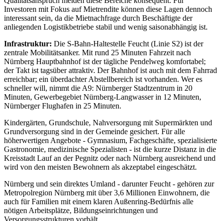
Qualitätsanspruch meiden diese Bereiche konsequent. Für
Investoren mit Fokus auf Mietrendite können diese Lagen dennoch
interessant sein, da die Mietnachfrage durch Beschäftigte der
anliegenden Logistikbetriebe stabil und wenig saisonabhängig ist.
Infrastruktur:
Die S-Bahn-Haltestelle Feucht (Linie S2) ist der
zentrale Mobilitätsanker. Mit rund 25 Minuten Fahrzeit nach
Nürnberg Hauptbahnhof ist der tägliche Pendelweg komfortabel;
der Takt ist tagsüber attraktiv. Der Bahnhof ist auch mit dem Fahrrad
erreichbar; ein überdachter Abstellbereich ist vorhanden. Wer es
schneller will, nimmt die A9: Nürnberger Stadtzentrum in 20
Minuten, Gewerbegebiet Nürnberg-Langwasser in 12 Minuten,
Nürnberger Flughafen in 25 Minuten.
Kindergärten, Grundschule, Nahversorgung mit Supermärkten und
Grundversorgung sind in der Gemeinde gesichert. Für alle
höherwertigen Angebote - Gymnasium, Fachgeschäfte, spezialisierte
Gastronomie, medizinische Spezialisten - ist die kurze Distanz in die
Kreisstadt Lauf an der Pegnitz oder nach Nürnberg ausreichend und
wird von den meisten Bewohnern als akzeptabel eingeschätzt.
Nürnberg und sein direktes Umland - darunter Feucht - gehören zur
Metropolregion Nürnberg mit über 3,6 Millionen Einwohnern, die
auch für Familien mit einem klaren Außenring-Bedürfnis alle
nötigen Arbeitsplätze, Bildungseinrichtungen und
Versorgungsstrukturen vorhält.