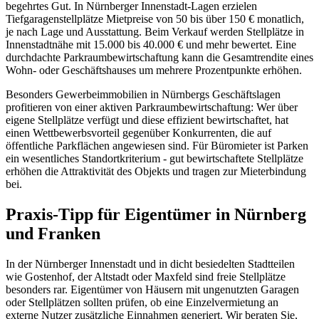
begehrtes Gut. In Nürnberger Innenstadt-Lagen erzielen
Tiefgaragenstellplätze Mietpreise von 50 bis über 150 € monatlich,
je nach Lage und Ausstattung. Beim Verkauf werden Stellplätze in
Innenstadtnähe mit 15.000 bis 40.000 € und mehr bewertet. Eine
durchdachte Parkraumbewirtschaftung kann die Gesamtrendite eines
Wohn- oder Geschäftshauses um mehrere Prozentpunkte erhöhen.
Besonders Gewerbeimmobilien in Nürnbergs Geschäftslagen
profitieren von einer aktiven Parkraumbewirtschaftung: Wer über
eigene Stellplätze verfügt und diese effizient bewirtschaftet, hat
einen Wettbewerbsvorteil gegenüber Konkurrenten, die auf
öffentliche Parkflächen angewiesen sind. Für Büromieter ist Parken
ein wesentliches Standortkriterium - gut bewirtschaftete Stellplätze
erhöhen die Attraktivität des Objekts und tragen zur Mieterbindung
bei.
Praxis-Tipp für Eigentümer in Nürnberg
und Franken
In der Nürnberger Innenstadt und in dicht besiedelten Stadtteilen
wie Gostenhof, der Altstadt oder Maxfeld sind freie Stellplätze
besonders rar. Eigentümer von Häusern mit ungenutzten Garagen
oder Stellplätzen sollten prüfen, ob eine Einzelvermietung an
externe Nutzer zusätzliche Einnahmen generiert. Wir beraten Sie,