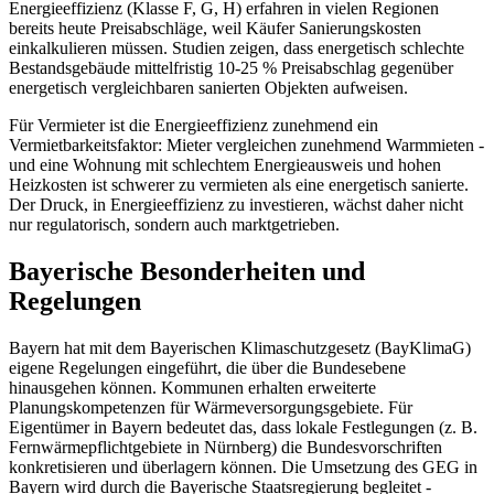
Energieeffizienz (Klasse F, G, H) erfahren in vielen Regionen
bereits heute Preisabschläge, weil Käufer Sanierungskosten
einkalkulieren müssen. Studien zeigen, dass energetisch schlechte
Bestandsgebäude mittelfristig 10-25 % Preisabschlag gegenüber
energetisch vergleichbaren sanierten Objekten aufweisen.
Für Vermieter ist die Energieeffizienz zunehmend ein
Vermietbarkeitsfaktor: Mieter vergleichen zunehmend Warmmieten -
und eine Wohnung mit schlechtem Energieausweis und hohen
Heizkosten ist schwerer zu vermieten als eine energetisch sanierte.
Der Druck, in Energieeffizienz zu investieren, wächst daher nicht
nur regulatorisch, sondern auch marktgetrieben.
Bayerische Besonderheiten und
Regelungen
Bayern hat mit dem Bayerischen Klimaschutzgesetz (BayKlimaG)
eigene Regelungen eingeführt, die über die Bundesebene
hinausgehen können. Kommunen erhalten erweiterte
Planungskompetenzen für Wärmeversorgungsgebiete. Für
Eigentümer in Bayern bedeutet das, dass lokale Festlegungen (z. B.
Fernwärmepflichtgebiete in Nürnberg) die Bundesvorschriften
konkretisieren und überlagern können. Die Umsetzung des GEG in
Bayern wird durch die Bayerische Staatsregierung begleitet -