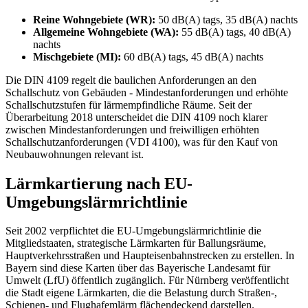
Reine Wohngebiete (WR):
50 dB(A) tags, 35 dB(A) nachts
Allgemeine Wohngebiete (WA):
55 dB(A) tags, 40 dB(A)
nachts
Mischgebiete (MI):
60 dB(A) tags, 45 dB(A) nachts
Die DIN 4109 regelt die baulichen Anforderungen an den
Schallschutz von Gebäuden - Mindestanforderungen und erhöhte
Schallschutzstufen für lärmempfindliche Räume. Seit der
Überarbeitung 2018 unterscheidet die DIN 4109 noch klarer
zwischen Mindestanforderungen und freiwilligen erhöhten
Schallschutzanforderungen (VDI 4100), was für den Kauf von
Neubauwohnungen relevant ist.
Lärmkartierung nach EU-
Umgebungslärmrichtlinie
Seit 2002 verpflichtet die EU-Umgebungslärmrichtlinie die
Mitgliedstaaten, strategische Lärmkarten für Ballungsräume,
Hauptverkehrsstraßen und Haupteisenbahnstrecken zu erstellen. In
Bayern sind diese Karten über das Bayerische Landesamt für
Umwelt (LfU) öffentlich zugänglich. Für Nürnberg veröffentlicht
die Stadt eigene Lärmkarten, die die Belastung durch Straßen-,
Schienen- und Flughafemlärm flächendeckend darstellen.