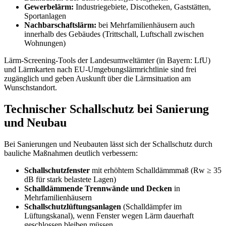
Gewerbelärm:
Industriegebiete, Discotheken, Gaststätten,
Sportanlagen
Nachbarschaftslärm:
bei Mehrfamilienhäusern auch
innerhalb des Gebäudes (Trittschall, Luftschall zwischen
Wohnungen)
Lärm-Screening-Tools der Landesumweltämter (in Bayern: LfU)
und Lärmkarten nach EU-Umgebungslärmrichtlinie sind frei
zugänglich und geben Auskunft über die Lärmsituation am
Wunschstandort.
Technischer Schallschutz bei Sanierung
und Neubau
Bei Sanierungen und Neubauten lässt sich der Schallschutz durch
bauliche Maßnahmen deutlich verbessern:
Schallschutzfenster
mit erhöhtem Schalldämmmaß (Rw ≥ 35
dB für stark belastete Lagen)
Schalldämmende Trennwände und Decken
in
Mehrfamilienhäusern
Schallschutzlüftungsanlagen
(Schalldämpfer im
Lüftungskanal), wenn Fenster wegen Lärm dauerhaft
geschlossen bleiben müssen