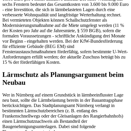
sechs Fenstern bedeutet das Gesamtkosten von 3.600 bis 9.000 Euro
- eine Investition, die sich in lärmbelasteten Lagen durch eine
verbesserte Wohnqualität und langfristige Werterhaltung rechnet.
Bei vermieteten Objekten können Schallschutzfenster als
Modernisierungsmaßnahme auf die Miete umgelegt werden (11 %
der Kosten pro Jahr auf die Jahresmiete, § 559 BGB), sofern die
formalen Voraussetzungen - schriftliche Ankündigung drei Monate
vor Beginn - eingehalten werden. Bei der KfW-Bundesförderung
für effiziente Gebäude (BEG EM) sind
Fensteraustauschmaßnahmen förderfähig, sofern bestimmte U-Wert-
Anforderungen erfüllt werden; der aktuelle Zuschuss beträgt bis zu
15 % der förderfähigen Kosten.
Lärmschutz als Planungsargument beim
Neubau
Wer in Nürnberg auf einem Grundstück in lärmbeeinflusster Lage
neu baut, sollte die Lärmbelastung bereits in der Bauantragsphase
berücksichtigen. Das Stadtplanungsamt Nürnberg verlangt in
bestimmten Lärmschutzbereichen (z. B. entlang des
Frankenschnellwegs oder der Gleisanlagen des Rangierbahnhofs)
einen Lärmschutznachweis als Bestandteil der
Baugenehmigungsunterlagen. Dabei sind folgende