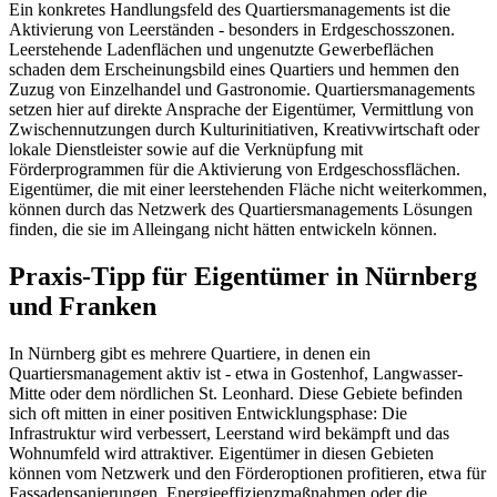
Ein konkretes Handlungsfeld des Quartiersmanagements ist die
Aktivierung von Leerständen - besonders in Erdgeschosszonen.
Leerstehende Ladenflächen und ungenutzte Gewerbeflächen
schaden dem Erscheinungsbild eines Quartiers und hemmen den
Zuzug von Einzelhandel und Gastronomie. Quartiersmanagements
setzen hier auf direkte Ansprache der Eigentümer, Vermittlung von
Zwischennutzungen durch Kulturinitiativen, Kreativwirtschaft oder
lokale Dienstleister sowie auf die Verknüpfung mit
Förderprogrammen für die Aktivierung von Erdgeschossflächen.
Eigentümer, die mit einer leerstehenden Fläche nicht weiterkommen,
können durch das Netzwerk des Quartiersmanagements Lösungen
finden, die sie im Alleingang nicht hätten entwickeln können.
Praxis-Tipp für Eigentümer in Nürnberg
und Franken
In Nürnberg gibt es mehrere Quartiere, in denen ein
Quartiersmanagement aktiv ist - etwa in Gostenhof, Langwasser-
Mitte oder dem nördlichen St. Leonhard. Diese Gebiete befinden
sich oft mitten in einer positiven Entwicklungsphase: Die
Infrastruktur wird verbessert, Leerstand wird bekämpft und das
Wohnumfeld wird attraktiver. Eigentümer in diesen Gebieten
können vom Netzwerk und den Förderoptionen profitieren, etwa für
Fassadensanierungen, Energieeffizienzmaßnahmen oder die