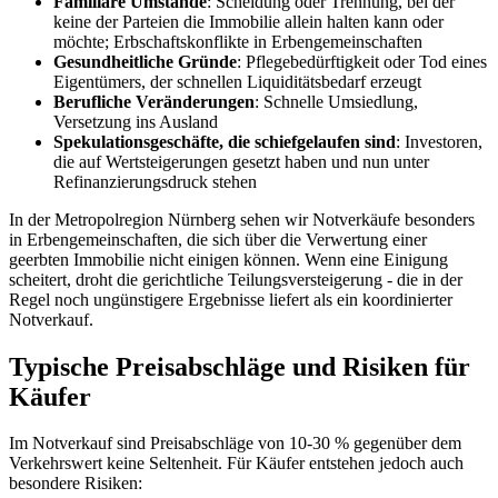
Familiäre Umstände
: Scheidung oder Trennung, bei der
keine der Parteien die Immobilie allein halten kann oder
möchte; Erbschaftskonflikte in Erbengemeinschaften
Gesundheitliche Gründe
: Pflegebedürftigkeit oder Tod eines
Eigentümers, der schnellen Liquiditätsbedarf erzeugt
Berufliche Veränderungen
: Schnelle Umsiedlung,
Versetzung ins Ausland
Spekulationsgeschäfte, die schiefgelaufen sind
: Investoren,
die auf Wertsteigerungen gesetzt haben und nun unter
Refinanzierungsdruck stehen
In der Metropolregion Nürnberg sehen wir Notverkäufe besonders
in Erbengemeinschaften, die sich über die Verwertung einer
geerbten Immobilie nicht einigen können. Wenn eine Einigung
scheitert, droht die gerichtliche Teilungsversteigerung - die in der
Regel noch ungünstigere Ergebnisse liefert als ein koordinierter
Notverkauf.
Typische Preisabschläge und Risiken für
Käufer
Im Notverkauf sind Preisabschläge von 10-30 % gegenüber dem
Verkehrswert keine Seltenheit. Für Käufer entstehen jedoch auch
besondere Risiken: