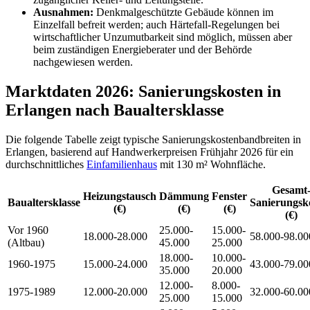
Ausnahmen:
Denkmalgeschützte Gebäude können im
Einzelfall befreit werden; auch Härtefall-Regelungen bei
wirtschaftlicher Unzumutbarkeit sind möglich, müssen aber
beim zuständigen Energieberater und der Behörde
nachgewiesen werden.
Marktdaten 2026: Sanierungskosten in
Erlangen nach Baualtersklasse
Die folgende Tabelle zeigt typische Sanierungskostenbandbreiten in
Erlangen, basierend auf Handwerkerpreisen Frühjahr 2026 für ein
durchschnittliches
Einfamilienhaus
mit 130 m² Wohnfläche.
Gesamt
Heizungstausch
Dämmung
Fenster
Baualtersklasse
Sanierungsk
(€)
(€)
(€)
(€)
Vor 1960
25.000-
15.000-
18.000-28.000
58.000-98.00
(Altbau)
45.000
25.000
18.000-
10.000-
1960-1975
15.000-24.000
43.000-79.00
35.000
20.000
12.000-
8.000-
1975-1989
12.000-20.000
32.000-60.00
25.000
15.000