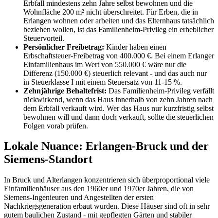
Erbfall mindestens zehn Jahre selbst bewohnen und die
Wohnfläche 200 m² nicht überschreitet. Für Erben, die in
Erlangen wohnen oder arbeiten und das Elternhaus tatsächlich
beziehen wollen, ist das Familienheim-Privileg ein erheblicher
Steuervorteil.
Persönlicher Freibetrag:
Kinder haben einen
Erbschaftsteuer-Freibetrag von 400.000 €. Bei einem Erlanger
Einfamilienhaus im Wert von 550.000 € wäre nur die
Differenz (150.000 €) steuerlich relevant - und das auch nur
in Steuerklasse I mit einem Steuersatz von 11-15 %.
Zehnjährige Behaltefrist:
Das Familienheim-Privileg verfällt
rückwirkend, wenn das Haus innerhalb von zehn Jahren nach
dem Erbfall verkauft wird. Wer das Haus nur kurzfristig selbst
bewohnen will und dann doch verkauft, sollte die steuerlichen
Folgen vorab prüfen.
Lokale Nuance: Erlangen-Bruck und der
Siemens-Standort
In Bruck und Alterlangen konzentrieren sich überproportional viele
Einfamilienhäuser aus den 1960er und 1970er Jahren, die von
Siemens-Ingenieuren und Angestellten der ersten
Nachkriegsgeneration erbaut wurden. Diese Häuser sind oft in sehr
gutem baulichen Zustand - mit gepflegten Gärten und stabiler