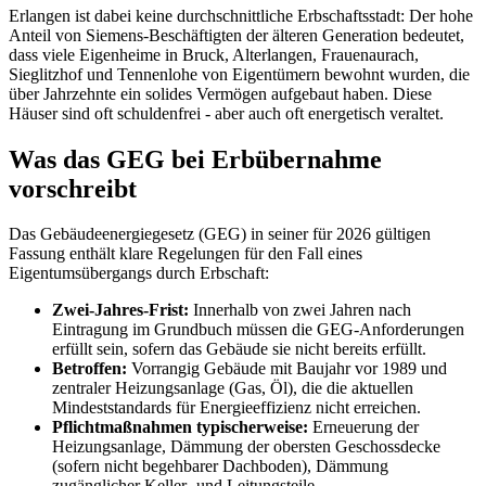
Erlangen ist dabei keine durchschnittliche Erbschaftsstadt: Der hohe
Anteil von Siemens-Beschäftigten der älteren Generation bedeutet,
dass viele Eigenheime in Bruck, Alterlangen, Frauenaurach,
Sieglitzhof und Tennenlohe von Eigentümern bewohnt wurden, die
über Jahrzehnte ein solides Vermögen aufgebaut haben. Diese
Häuser sind oft schuldenfrei - aber auch oft energetisch veraltet.
Was das GEG bei Erbübernahme
vorschreibt
Das Gebäudeenergiegesetz (GEG) in seiner für 2026 gültigen
Fassung enthält klare Regelungen für den Fall eines
Eigentumsübergangs durch Erbschaft:
Zwei-Jahres-Frist:
Innerhalb von zwei Jahren nach
Eintragung im Grundbuch müssen die GEG-Anforderungen
erfüllt sein, sofern das Gebäude sie nicht bereits erfüllt.
Betroffen:
Vorrangig Gebäude mit Baujahr vor 1989 und
zentraler Heizungsanlage (Gas, Öl), die die aktuellen
Mindeststandards für Energieeffizienz nicht erreichen.
Pflichtmaßnahmen typischerweise:
Erneuerung der
Heizungsanlage, Dämmung der obersten Geschossdecke
(sofern nicht begehbarer Dachboden), Dämmung
zugänglicher Keller- und Leitungsteile.