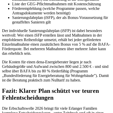
Liste der GEG-Pflichtmaßnahmen mit Kostenschätzung
Förderempfehlung (welche Programme passen, welche
Antragsdokumente werden benötigt)
Sanierungsfahrplan (iSFP), der als Bonus-Voraussetzung für
gestaffeltes Sanieren gilt
Der individuelle Sanierungsfahrplan (iSFP) ist dabei besonders
wertvoll: Wer einen iSFP erstellen lässt und Maßnahmen in der
empfohlenen Reihenfolge umsetzt, erhält bei jeder geförderten
Einzelmaßnahme einen zusätzlichen Bonus von 5 % auf die BAFA-
Förderquote. Bei mehreren Maßnahmen über mehrere Jahre kann
das erheblich sein.
Die Kosten für einen dena-Energieberater liegen je nach
Gebäudegröße und Aufwand zwischen 800 und 2.500 € - und sind
selbst über BAFA bis zu 80 % förderfähig (Programm
„Bundesförderung für Energieberatung für Wohngebäude”). Damit
ist die Beratung praktisch zum Nulltarif zu haben.
Fazit: Klarer Plan schützt vor teuren
Fehlentscheidungen
Die Erbschaftswelle 2026 bringt für viele Erlanger Familien
komplexe Entscheidungslagen - unter Zeitdruck und oft in einer