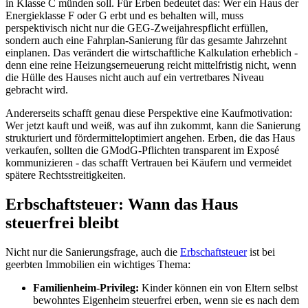
in Klasse C münden soll. Für Erben bedeutet das: Wer ein Haus der
Energieklasse F oder G erbt und es behalten will, muss
perspektivisch nicht nur die GEG-Zweijahrespflicht erfüllen,
sondern auch eine Fahrplan-Sanierung für das gesamte Jahrzehnt
einplanen. Das verändert die wirtschaftliche Kalkulation erheblich -
denn eine reine Heizungserneuerung reicht mittelfristig nicht, wenn
die Hülle des Hauses nicht auch auf ein vertretbares Niveau
gebracht wird.
Andererseits schafft genau diese Perspektive eine Kaufmotivation:
Wer jetzt kauft und weiß, was auf ihn zukommt, kann die Sanierung
strukturiert und fördermitteloptimiert angehen. Erben, die das Haus
verkaufen, sollten die GModG-Pflichten transparent im Exposé
kommunizieren - das schafft Vertrauen bei Käufern und vermeidet
spätere Rechtsstreitigkeiten.
Erbschaftsteuer: Wann das Haus
steuerfrei bleibt
Nicht nur die Sanierungsfrage, auch die
Erbschaftsteuer
ist bei
geerbten Immobilien ein wichtiges Thema:
Familienheim-Privileg:
Kinder können ein von Eltern selbst
bewohntes Eigenheim steuerfrei erben, wenn sie es nach dem