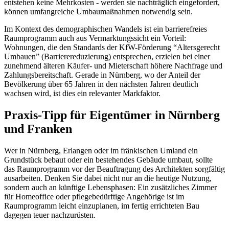
entstehen keine Mehrkosten - werden sie nachträglich eingefordert,
können umfangreiche Umbaumaßnahmen notwendig sein.
Im Kontext des demographischen Wandels ist ein barrierefreies
Raumprogramm auch aus Vermarktungssicht ein Vorteil:
Wohnungen, die den Standards der KfW-Förderung “Altersgerecht
Umbauen” (Barrierereduzierung) entsprechen, erzielen bei einer
zunehmend älteren Käufer- und Mieterschaft höhere Nachfrage und
Zahlungsbereitschaft. Gerade in Nürnberg, wo der Anteil der
Bevölkerung über 65 Jahren in den nächsten Jahren deutlich
wachsen wird, ist dies ein relevanter Markfaktor.
Praxis-Tipp für Eigentümer in Nürnberg
und Franken
Wer in Nürnberg, Erlangen oder im fränkischen Umland ein
Grundstück bebaut oder ein bestehendes Gebäude umbaut, sollte
das Raumprogramm vor der Beauftragung des Architekten sorgfältig
ausarbeiten. Denken Sie dabei nicht nur an die heutige Nutzung,
sondern auch an künftige Lebensphasen: Ein zusätzliches Zimmer
für Homeoffice oder pflegebedürftige Angehörige ist im
Raumprogramm leicht einzuplanen, im fertig errichteten Bau
dagegen teuer nachzurüsten.