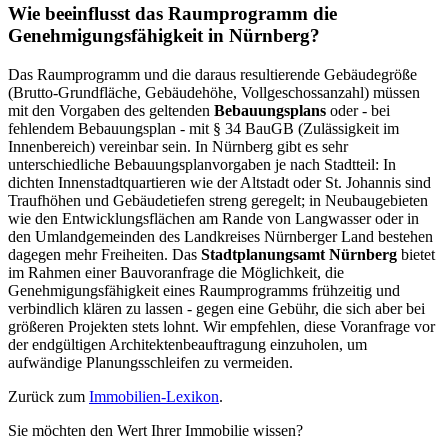
Wie beeinflusst das Raumprogramm die
Genehmigungsfähigkeit in Nürnberg?
Das Raumprogramm und die daraus resultierende Gebäudegröße
(Brutto-Grundfläche, Gebäudehöhe, Vollgeschossanzahl) müssen
mit den Vorgaben des geltenden
Bebauungsplans
oder - bei
fehlendem Bebauungsplan - mit § 34 BauGB (Zulässigkeit im
Innenbereich) vereinbar sein. In Nürnberg gibt es sehr
unterschiedliche Bebauungsplanvorgaben je nach Stadtteil: In
dichten Innenstadtquartieren wie der Altstadt oder St. Johannis sind
Traufhöhen und Gebäudetiefen streng geregelt; in Neubaugebieten
wie den Entwicklungsflächen am Rande von Langwasser oder in
den Umlandgemeinden des Landkreises Nürnberger Land bestehen
dagegen mehr Freiheiten. Das
Stadtplanungsamt Nürnberg
bietet
im Rahmen einer Bauvoranfrage die Möglichkeit, die
Genehmigungsfähigkeit eines Raumprogramms frühzeitig und
verbindlich klären zu lassen - gegen eine Gebühr, die sich aber bei
größeren Projekten stets lohnt. Wir empfehlen, diese Voranfrage vor
der endgültigen Architektenbeauftragung einzuholen, um
aufwändige Planungsschleifen zu vermeiden.
Zurück zum
Immobilien-Lexikon
.
Sie möchten den Wert Ihrer Immobilie wissen?