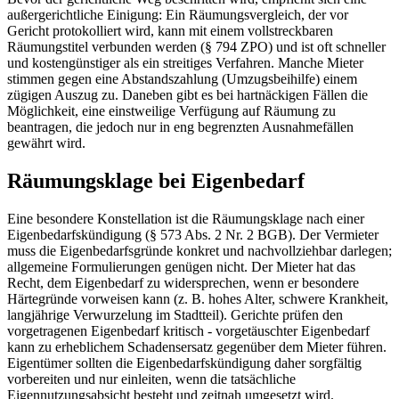
außergerichtliche Einigung: Ein Räumungsvergleich, der vor
Gericht protokolliert wird, kann mit einem vollstreckbaren
Räumungstitel verbunden werden (§ 794 ZPO) und ist oft schneller
und kostengünstiger als ein streitiges Verfahren. Manche Mieter
stimmen gegen eine Abstandszahlung (Umzugsbeihilfe) einem
zügigen Auszug zu. Daneben gibt es bei hartnäckigen Fällen die
Möglichkeit, eine einstweilige Verfügung auf Räumung zu
beantragen, die jedoch nur in eng begrenzten Ausnahmefällen
gewährt wird.
Räumungsklage bei Eigenbedarf
Eine besondere Konstellation ist die Räumungsklage nach einer
Eigenbedarfskündigung (§ 573 Abs. 2 Nr. 2 BGB). Der Vermieter
muss die Eigenbedarfsgründe konkret und nachvollziehbar darlegen;
allgemeine Formulierungen genügen nicht. Der Mieter hat das
Recht, dem Eigenbedarf zu widersprechen, wenn er besondere
Härtegründe vorweisen kann (z. B. hohes Alter, schwere Krankheit,
langjährige Verwurzelung im Stadtteil). Gerichte prüfen den
vorgetragenen Eigenbedarf kritisch - vorgetäuschter Eigenbedarf
kann zu erheblichem Schadensersatz gegenüber dem Mieter führen.
Eigentümer sollten die Eigenbedarfskündigung daher sorgfältig
vorbereiten und nur einleiten, wenn die tatsächliche
Eigennutzungsabsicht besteht und zeitnah umgesetzt wird.