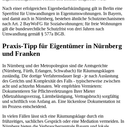
Nach einer erfolgreichen Eigenbedarfskündigung gilt in Berlin eine
Sperrfrist für Umwandlungen in Eigentumswohnungen. In Bayern,
und damit auch in Nürnberg, bestehen ähnliche Schutzmechanismen
nach Art. 2 BayWoFG für Sozialwohnungen; für freie Wohnungen
gilt die bundesrechtliche Schutzfrist von drei Jahren nach
Umwandlung gemäß § 577a BGB.
Praxis-Tipp für Eigentümer in Nürnberg
und Franken
In Nürnberg und der Metropolregion sind die Amtsgerichte
(Nürnberg, Fürth, Erlangen, Schwabach) für Räumungsklagen
zuständig. Die dortige Verfahrensdauer liegt - je nach Auslastung
des Gerichts und Komplexität des Falls - typischerweise zwischen
acht und achtzehn Monaten. Wir empfehlen Vermietern:
Dokumentieren Sie Pflichtverletzungen Ihrer Mieter
(Mietzahlungsverzug, Lärmbelästigung, Vertragsbruch) sorgfältig
und schriftlich von Anfang an. Eine lückenlose Dokumentation ist
im Prozess entscheidend.
In vielen Fällen lässt sich eine Räumungsklage durch ein
frühzeitiges, sachliches Gespräch oder eine Mediation vermeiden. In
Nürnberg bieten die Verbraucherzentrale Bayern und lokale