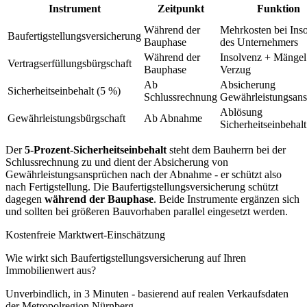
Instrument
Zeitpunkt
Funktion
Während der
Mehrkosten bei Ins
Baufertigstellungsversicherung
Bauphase
des Unternehmers
Während der
Insolvenz + Mängel
Vertragserfüllungsbürgschaft
Bauphase
Verzug
Ab
Absicherung
Sicherheitseinbehalt (5 %)
Schlussrechnung
Gewährleistungsan
Ablösung
Gewährleistungsbürgschaft
Ab Abnahme
Sicherheitseinbehalt
Der
5-Prozent-Sicherheitseinbehalt
steht dem Bauherrn bei der
Schlussrechnung zu und dient der Absicherung von
Gewährleistungsansprüchen nach der Abnahme - er schützt also
nach Fertigstellung. Die Baufertigstellungsversicherung schützt
dagegen
während der Bauphase
. Beide Instrumente ergänzen sich
und sollten bei größeren Bauvorhaben parallel eingesetzt werden.
Kostenfreie Marktwert-Einschätzung
Wie wirkt sich Baufertigstellungsversicherung auf Ihren
Immobilienwert aus?
Unverbindlich, in 3 Minuten - basierend auf realen Verkaufsdaten
der Metropolregion Nürnberg.