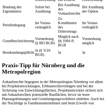
Bei Ausübung
Bindung des
Sofort bei
Bei Ausübung
des
Eigentümers
Ausübung
der Option
Vorkaufsrechts
Zu
Im Voraus
Konditionen
Im Voraus
Preisfestlegung
vertraglich
des
vertraglich
Drittvertrags
Möglich nach
Vormerkung
Vormerkung
Grundbuchsicherung
§§ 1094 ff.
(§ 883 BGB)
möglich
BGB
Ja (§ 311b
Beurkundungspflicht
Ja
Ja
BGB)
Praxis-Tipp für Nürnberg und die
Metropolregion
Ankaufsrechte begegnen in der Metropolregion Nürnberg vor allem
bei Projektentwicklungen, Erbbaurechtsverträgen und bei der
Sicherung von Entwicklungsflächen. Projektentwickler sichern sich
mit Ankaufsrechten potenzielle Bauflächen, bevor sie teure
Planungsleistungen und Genehmigungsverfahren einleiten. Auch bei
der Nachfolge in Familienunternehmen und beim Erwerb von