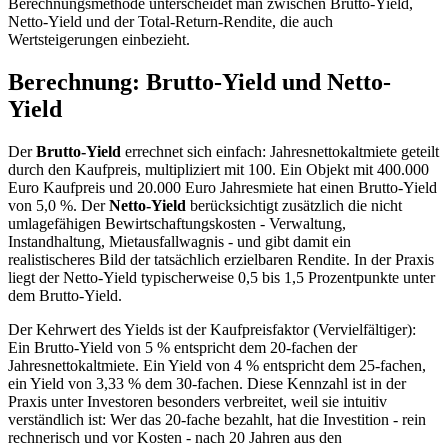
Berechnungsmethode unterscheidet man zwischen Brutto-Yield,
Netto-Yield und der Total-Return-Rendite, die auch
Wertsteigerungen einbezieht.
Berechnung: Brutto-Yield und Netto-
Yield
Der
Brutto-Yield
errechnet sich einfach: Jahresnettokaltmiete geteilt
durch den Kaufpreis, multipliziert mit 100. Ein Objekt mit 400.000
Euro Kaufpreis und 20.000 Euro Jahresmiete hat einen Brutto-Yield
von 5,0 %. Der
Netto-Yield
berücksichtigt zusätzlich die nicht
umlagefähigen Bewirtschaftungskosten - Verwaltung,
Instandhaltung, Mietausfallwagnis - und gibt damit ein
realistischeres Bild der tatsächlich erzielbaren Rendite. In der Praxis
liegt der Netto-Yield typischerweise 0,5 bis 1,5 Prozentpunkte unter
dem Brutto-Yield.
Der Kehrwert des Yields ist der Kaufpreisfaktor (Vervielfältiger):
Ein Brutto-Yield von 5 % entspricht dem 20-fachen der
Jahresnettokaltmiete. Ein Yield von 4 % entspricht dem 25-fachen,
ein Yield von 3,33 % dem 30-fachen. Diese Kennzahl ist in der
Praxis unter Investoren besonders verbreitet, weil sie intuitiv
verständlich ist: Wer das 20-fache bezahlt, hat die Investition - rein
rechnerisch und vor Kosten - nach 20 Jahren aus den