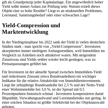
gilt als Grundprinzip jeder Kapitalanlage. Ein ungewöhnlich hoher
Yield sollte immer Anlass zur Prüfung sein: Warum erzielt dieses
Objekt eine so hohe Rendite? Liegt es an strukturellen Problemen,
Leerstand, Sanierungsbedarf oder einer schwachen Lage?
Yield-Compression und
Marktentwicklung
In der Niedrigzinsphase bis 2022 sank der Yield in vielen deutschen
Städten stark - man spricht von „Yield-Compression”. Investoren
akzeptierten immer niedrigere Anfangsrenditen, weil Immobilien im
Vergleich zu Anleihen noch attraktiver waren. Mit steigendem
Zinsniveau sind Yields seither wieder leicht gestiegen, was zu
Preisanpassungen geführt hat.
Für Investoren ist der aktuelle Spread zwischen Immobilien-Yield
und risikolosem Zinssatz (etwa Bundesanleihen) ein wichtiger
Indikator für die relative Attraktivität von Immobilieninvestments.
Liegt die zehnjährige Bundesanleihe bei 2,5 % und der Netto-Yield
einer Wohnimmobilie bei 3,0 %, ist der Spread mit 0,5
Prozentpunkten historisch schmal - Investoren kompensieren damit
Illiquidität, Verwaltungsaufwand und Leerstandsrisiko nur gering. In
einer solchen Situation ist größte Selektivität bei der Objektauswahl
geboten.