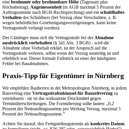
eine
bestimmte oder bestimmbare Höhe
(Tagessatz plus
Höchstbetrag),
Angemessenheit
(in AGB maximal 5 Prozent der
Auftragssumme nach BGH-Rechtsprechung) und ein
schuldhaftes
Verhalten
des Schuldners (bei Verzug ohne Verschulden, z. B.
wegen behördlicher Genehmigungsverzögerungen, kann keine
Vertragsstrafe verlangt werden).
Der Gläubiger muss sich die Vertragsstrafe bei der
Abnahme
ausdrücklich vorbehalten
(§ 341 Abs. 3 BGB) - wird die
Abnahme ohne Vorbehalt erklärt, ist der Anspruch auf die
Vertragsstrafe verloren, selbst wenn der Verzug unstreitig ist und
erheblich war. Dieser formale Fallstrick ist einer der häufigsten
Fehler bei Bauabnahmen.
Praxis-Tipp für Eigentümer in Nürnberg
Wir empfehlen Bauherren in der Metropolregion Nürnberg, in jedem
Bauvertrag eine
Vertragsstrafenklausel für Bauzeitverzug
zu
vereinbaren - sie ist das wirksamste Druckmittel gegen
Terminüberschreitungen. Die Formulierung sollte lauten: „0,2
Prozent der Nettoauftragssumme pro Werktag Verzug, maximal 5
Prozent der Nettoauftragssumme.”
Achten Sie darauf, den Fertigstellungstermin als
konkretes Datum
zu formulieren (nicht „ca. KW 38” oder „voraussichtlich Herbst”) -