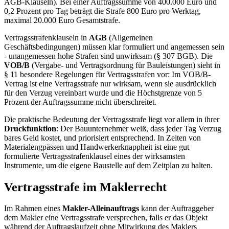
AGB-Klauseln). Bei einer Auftragssumme von 400.000 Euro und
0,2 Prozent pro Tag beträgt die Strafe 800 Euro pro Werktag,
maximal 20.000 Euro Gesamtstrafe.
Vertragsstrafenklauseln in
AGB
(Allgemeinen
Geschäftsbedingungen) müssen klar formuliert und angemessen sein
- unangemessen hohe Strafen sind unwirksam (§ 307 BGB). Die
VOB/B
(Vergabe- und Vertragsordnung für Bauleistungen) sieht in
§ 11 besondere Regelungen für Vertragsstrafen vor: Im VOB/B-
Vertrag ist eine Vertragsstrafe nur wirksam, wenn sie ausdrücklich
für den Verzug vereinbart wurde und die Höchstgrenze von 5
Prozent der Auftragssumme nicht überschreitet.
Die praktische Bedeutung der Vertragsstrafe liegt vor allem in ihrer
Druckfunktion
: Der Bauunternehmer weiß, dass jeder Tag Verzug
bares Geld kostet, und priorisiert entsprechend. In Zeiten von
Materialengpässen und Handwerkerknappheit ist eine gut
formulierte Vertragsstrafenklausel eines der wirksamsten
Instrumente, um die eigene Baustelle auf dem Zeitplan zu halten.
Vertragsstrafe im Maklerrecht
Im Rahmen eines
Makler-Alleinauftrags
kann der Auftraggeber
dem Makler eine Vertragsstrafe versprechen, falls er das Objekt
während der Auftragslaufzeit ohne Mitwirkung des Maklers