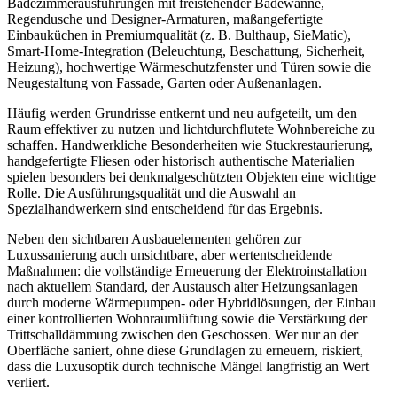
Badezimmerausführungen mit freistehender Badewanne,
Regendusche und Designer-Armaturen, maßangefertigte
Einbauküchen in Premiumqualität (z. B. Bulthaup, SieMatic),
Smart-Home-Integration (Beleuchtung, Beschattung, Sicherheit,
Heizung), hochwertige Wärmeschutzfenster und Türen sowie die
Neugestaltung von Fassade, Garten oder Außenanlagen.
Häufig werden Grundrisse entkernt und neu aufgeteilt, um den
Raum effektiver zu nutzen und lichtdurchflutete Wohnbereiche zu
schaffen. Handwerkliche Besonderheiten wie Stuckrestaurierung,
handgefertigte Fliesen oder historisch authentische Materialien
spielen besonders bei denkmalgeschützten Objekten eine wichtige
Rolle. Die Ausführungsqualität und die Auswahl an
Spezialhandwerkern sind entscheidend für das Ergebnis.
Neben den sichtbaren Ausbauelementen gehören zur
Luxussanierung auch unsichtbare, aber wertentscheidende
Maßnahmen: die vollständige Erneuerung der Elektroinstallation
nach aktuellem Standard, der Austausch alter Heizungsanlagen
durch moderne Wärmepumpen- oder Hybridlösungen, der Einbau
einer kontrollierten Wohnraumlüftung sowie die Verstärkung der
Trittschalldämmung zwischen den Geschossen. Wer nur an der
Oberfläche saniert, ohne diese Grundlagen zu erneuern, riskiert,
dass die Luxusoptik durch technische Mängel langfristig an Wert
verliert.