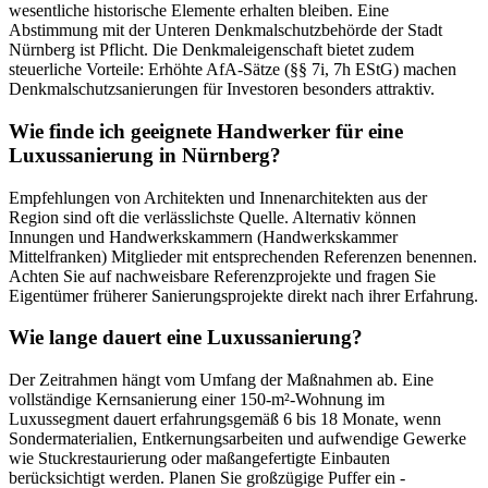
wesentliche historische Elemente erhalten bleiben. Eine
Abstimmung mit der Unteren Denkmalschutzbehörde der Stadt
Nürnberg ist Pflicht. Die Denkmaleigenschaft bietet zudem
steuerliche Vorteile: Erhöhte AfA-Sätze (§§ 7i, 7h EStG) machen
Denkmalschutzsanierungen für Investoren besonders attraktiv.
Wie finde ich geeignete Handwerker für eine
Luxussanierung in Nürnberg?
Empfehlungen von Architekten und Innenarchitekten aus der
Region sind oft die verlässlichste Quelle. Alternativ können
Innungen und Handwerkskammern (Handwerkskammer
Mittelfranken) Mitglieder mit entsprechenden Referenzen benennen.
Achten Sie auf nachweisbare Referenzprojekte und fragen Sie
Eigentümer früherer Sanierungsprojekte direkt nach ihrer Erfahrung.
Wie lange dauert eine Luxussanierung?
Der Zeitrahmen hängt vom Umfang der Maßnahmen ab. Eine
vollständige Kernsanierung einer 150-m²-Wohnung im
Luxussegment dauert erfahrungsgemäß 6 bis 18 Monate, wenn
Sondermaterialien, Entkernungsarbeiten und aufwendige Gewerke
wie Stuckrestaurierung oder maßangefertigte Einbauten
berücksichtigt werden. Planen Sie großzügige Puffer ein -