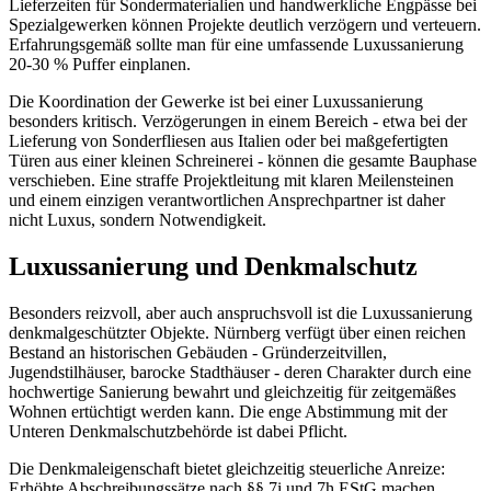
Lieferzeiten für Sondermaterialien und handwerkliche Engpässe bei
Spezialgewerken können Projekte deutlich verzögern und verteuern.
Erfahrungsgemäß sollte man für eine umfassende Luxussanierung
20-30 % Puffer einplanen.
Die Koordination der Gewerke ist bei einer Luxussanierung
besonders kritisch. Verzögerungen in einem Bereich - etwa bei der
Lieferung von Sonderfliesen aus Italien oder bei maßgefertigten
Türen aus einer kleinen Schreinerei - können die gesamte Bauphase
verschieben. Eine straffe Projektleitung mit klaren Meilensteinen
und einem einzigen verantwortlichen Ansprechpartner ist daher
nicht Luxus, sondern Notwendigkeit.
Luxussanierung und Denkmalschutz
Besonders reizvoll, aber auch anspruchsvoll ist die Luxussanierung
denkmalgeschützter Objekte. Nürnberg verfügt über einen reichen
Bestand an historischen Gebäuden - Gründerzeitvillen,
Jugendstilhäuser, barocke Stadthäuser - deren Charakter durch eine
hochwertige Sanierung bewahrt und gleichzeitig für zeitgemäßes
Wohnen ertüchtigt werden kann. Die enge Abstimmung mit der
Unteren Denkmalschutzbehörde ist dabei Pflicht.
Die Denkmaleigenschaft bietet gleichzeitig steuerliche Anreize:
Erhöhte Abschreibungssätze nach §§ 7i und 7h EStG machen