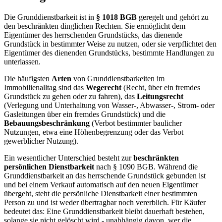
Die Grunddienstbarkeit ist in
§ 1018 BGB
geregelt und gehört zu
den beschränkten dinglichen Rechten. Sie ermöglicht dem
Eigentümer des herrschenden Grundstücks, das dienende
Grundstück in bestimmter Weise zu nutzen, oder sie verpflichtet den
Eigentümer des dienenden Grundstücks, bestimmte Handlungen zu
unterlassen.
Die häufigsten
Arten
von Grunddienstbarkeiten im
Immobilienalltag sind das
Wegerecht
(Recht, über ein fremdes
Grundstück zu gehen oder zu fahren), das
Leitungsrecht
(Verlegung und Unterhaltung von Wasser-, Abwasser-, Strom- oder
Gasleitungen über ein fremdes Grundstück) und die
Bebauungsbeschränkung
(Verbot bestimmter baulicher
Nutzungen, etwa eine Höhenbegrenzung oder das Verbot
gewerblicher Nutzung).
Ein wesentlicher Unterschied besteht zur
beschränkten
persönlichen Dienstbarkeit
nach § 1090 BGB. Während die
Grunddienstbarkeit an das herrschende Grundstück gebunden ist
und bei einem Verkauf automatisch auf den neuen Eigentümer
übergeht, steht die persönliche Dienstbarkeit einer bestimmten
Person zu und ist weder übertragbar noch vererblich. Für Käufer
bedeutet das: Eine Grunddienstbarkeit bleibt dauerhaft bestehen,
solange sie nicht gelöscht wird - unabhängig davon, wer die