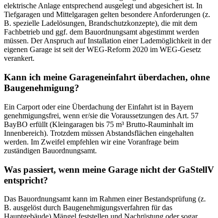
elektrische Anlage entsprechend ausgelegt und abgesichert ist. In
Tiefgaragen und Mittelgaragen gelten besondere Anforderungen (z.
B. spezielle Ladelösungen, Brandschutzkonzepte), die mit dem
Fachbetrieb und ggf. dem Bauordnungsamt abgestimmt werden
müssen. Der Anspruch auf Installation einer Lademöglichkeit in der
eigenen Garage ist seit der WEG-Reform 2020 im WEG-Gesetz
verankert.
Kann ich meine Garageneinfahrt überdachen, ohne
Baugenehmigung?
Ein Carport oder eine Überdachung der Einfahrt ist in Bayern
genehmigungsfrei, wenn er/sie die Voraussetzungen des Art. 57
BayBO erfüllt (Kleingaragen bis 75 m³ Brutto-Rauminhalt im
Innenbereich). Trotzdem müssen Abstandsflächen eingehalten
werden. Im Zweifel empfehlen wir eine Voranfrage beim
zuständigen Bauordnungsamt.
Was passiert, wenn meine Garage nicht der GaStellV
entspricht?
Das Bauordnungsamt kann im Rahmen einer Bestandsprüfung (z.
B. ausgelöst durch Baugenehmigungsverfahren für das
Hauptgebäude) Mängel feststellen und Nachrüstung oder sogar