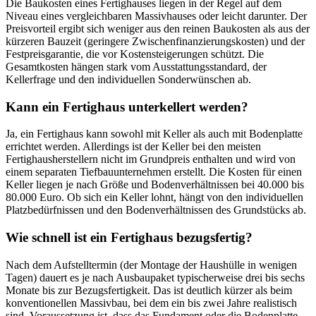
Die Baukosten eines Fertighauses liegen in der Regel auf dem
Niveau eines vergleichbaren Massivhauses oder leicht darunter. Der
Preisvorteil ergibt sich weniger aus den reinen Baukosten als aus der
kürzeren Bauzeit (geringere Zwischenfinanzierungskosten) und der
Festpreisgarantie, die vor Kostensteigerungen schützt. Die
Gesamtkosten hängen stark vom Ausstattungsstandard, der
Kellerfrage und den individuellen Sonderwünschen ab.
Kann ein Fertighaus unterkellert werden?
Ja, ein Fertighaus kann sowohl mit Keller als auch mit Bodenplatte
errichtet werden. Allerdings ist der Keller bei den meisten
Fertighausherstellern nicht im Grundpreis enthalten und wird von
einem separaten Tiefbauunternehmen erstellt. Die Kosten für einen
Keller liegen je nach Größe und Bodenverhältnissen bei 40.000 bis
80.000 Euro. Ob sich ein Keller lohnt, hängt von den individuellen
Platzbedürfnissen und den Bodenverhältnissen des Grundstücks ab.
Wie schnell ist ein Fertighaus bezugsfertig?
Nach dem Aufstelltermin (der Montage der Haushülle in wenigen
Tagen) dauert es je nach Ausbaupaket typischerweise drei bis sechs
Monate bis zur Bezugsfertigkeit. Das ist deutlich kürzer als beim
konventionellen Massivbau, bei dem ein bis zwei Jahre realistisch
sind. Voraussetzung ist, dass das Fundament oder die Bodenplatte