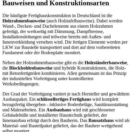
Bauweisen und Konstruktionsarten
Die häufigste Fertighauskonstruktion in Deutschland ist die
Holzrahmenbauweise
(auch Holztafelbauweise). Dabei werden
Wand-, Decken- und Dachelemente aus einem Holzrahmen
gefertigt, der werkseitig mit Dämmung, Dampfbremse,
Installationsleitungen und teilweise bereits mit Außen- und
Innenverkleidung versehen wird. Die fertigen Elemente werden per
LKW zur Baustelle transportiert und dort auf dem vorbereiteten
Fundament oder der Bodenplatte montiert.
Neben der Holzrahmenbauweise gibt es die
Holzständerbauweise
,
die
Blockbohlenbauweise
und hybride Konstruktionen, die Holz-
mit Betonfertigteilen kombinieren. Allen gemeinsam ist das Prinzip
der industriellen Vorfertigung unter kontrollierten
Werksbedingungen.
Der Grad der Vorfertigung variiert je nach Hersteller und gewähltem
Ausbaupaket. Ein
schlüsselfertiges Fertighaus
wird komplett
bezugsfertig übergeben - inklusive Bodenbeläge, Sanitärausstattung
und Malerarbeiten. Ein
Ausbauhaus
wird mit geschlossener
Gebäudehülle und installierter Haustechnik geliefert, der
Innenausbau erfolgt durch den Bauherrn. Das
Bausatzhaus
wird als
Material- und Bauteilpaket geliefert, das der Bauherr weitgehend
selbst montiert.