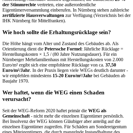
der Stimmrechte
vertreten, eine außerordentliche
Eigentümerversammlung einberufen. In Nürnberg stehen zahlreiche
zertifizierte Hausverwaltungen
zur Verfügung (Verzeichnis bei der
IHK Nürnberg für Mittelfranken).
Wie hoch sollte die Erhaltungsrücklage sein?
Die Höhe hängt vom Alter und Zustand des Gebäudes ab. Als
Orientierung dient die
Peterssche Formel
: Jährliche Rücklage =
Herstellungskosten × 1,5 / (80 Jahre Nutzungsdauer). Für ein
Nürnberger Mehrfamilienhaus mit Herstellungskosten von 2.000
Euro/m² ergibt sich eine empfohlene Rücklage von ca.
37,50
Euro/m²/Jahr
. In der Praxis liegen viele WEGs deutlich darunter -
wir empfehlen mindestens
15-20 Euro/m²/Jahr
bei Gebäuden ab
Baujahr 1970.
Wer haftet, wenn die WEG einen Schaden
verursacht?
Seit der WEG-Reform 2020 haftet primär die
WEG als
Gemeinschaft
- nicht mehr die einzelnen Eigentümer persönlich.
Bei Insolvenz der WEG können Gläubiger aber anteilig auf die
einzelnen Eigentümer zugreifen. Für Schäden am Sondereigentum
eines Miteigentümers, die durch mangelnde Instandhaltung des