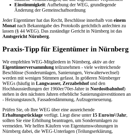
Einstimmigkeit
: Aufhebung der WEG, grundlegende
Änderung der Gemeinschaftsordnung
Jeder Eigentümer hat das Recht, Beschlüsse innerhalb von
einem
Monat
nach Bekanntgabe des Protokolls gerichtlich anfechten zu
lassen (§ 44 WEG). Das zuständige Gericht in Nürnberg ist das
Amtsgericht Nürnberg
.
Praxis-Tipp für Eigentümer in Nürnberg
Wir empfehlen WEG-Mitgliedern in Nürnberg, aktiv an der
Eigentümerversammlung
teilzunehmen - viele weitreichende
Beschlüsse (Sonderumlagen, Sanierungen, Verwalterwechsel)
werden mit wenigen Stimmen gefasst. In größeren Nürnberger
WEGs (häufig in
Langwasser, Zerzabelshof
und den
Hochhaussiedlungen der 1960er/70er-Jahre in
Nordostbahnhof
)
stehen in den nächsten Jahren erhebliche Sanierungsinvestitionen an
- Heizungstausch, Fassadendämmung, Aufzugerneuerung.
Prüfen Sie, ob Ihre WEG über eine ausreichende
Erhaltungsrücklage
verfügt. Liegt diese unter
15 Euro/m²/Jahr
,
sollten Sie eine Erhöhung beantragen, um Sonderumlagen zu
vermeiden. Wir helfen Käufern von Eigentumswohnungen in
Nürnberg dabei, die WEG-Unterlagen (Teilungserklärung,