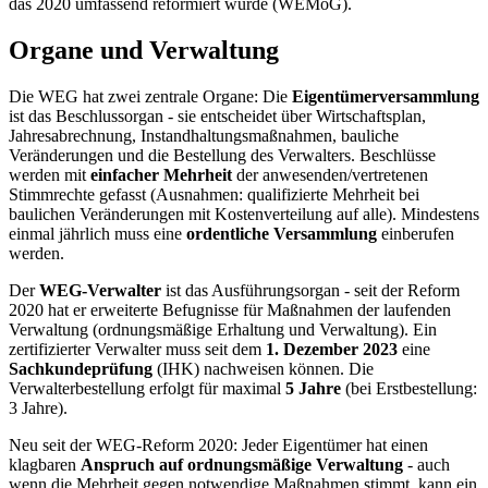
das 2020 umfassend reformiert wurde (WEMoG).
Organe und Verwaltung
Die WEG hat zwei zentrale Organe: Die
Eigentümerversammlung
ist das Beschlussorgan - sie entscheidet über Wirtschaftsplan,
Jahresabrechnung, Instandhaltungsmaßnahmen, bauliche
Veränderungen und die Bestellung des Verwalters. Beschlüsse
werden mit
einfacher Mehrheit
der anwesenden/vertretenen
Stimmrechte gefasst (Ausnahmen: qualifizierte Mehrheit bei
baulichen Veränderungen mit Kostenverteilung auf alle). Mindestens
einmal jährlich muss eine
ordentliche Versammlung
einberufen
werden.
Der
WEG-Verwalter
ist das Ausführungsorgan - seit der Reform
2020 hat er erweiterte Befugnisse für Maßnahmen der laufenden
Verwaltung (ordnungsmäßige Erhaltung und Verwaltung). Ein
zertifizierter Verwalter muss seit dem
1. Dezember 2023
eine
Sachkundeprüfung
(IHK) nachweisen können. Die
Verwalterbestellung erfolgt für maximal
5 Jahre
(bei Erstbestellung:
3 Jahre).
Neu seit der WEG-Reform 2020: Jeder Eigentümer hat einen
klagbaren
Anspruch auf ordnungsmäßige Verwaltung
- auch
wenn die Mehrheit gegen notwendige Maßnahmen stimmt, kann ein