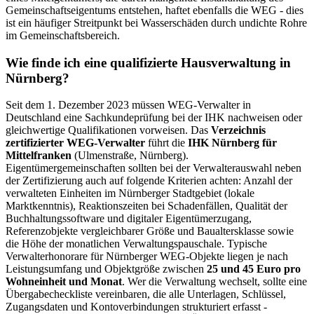
Gemeinschaftseigentums entstehen, haftet ebenfalls die WEG - dies
ist ein häufiger Streitpunkt bei Wasserschäden durch undichte Rohre
im Gemeinschaftsbereich.
Wie finde ich eine qualifizierte Hausverwaltung in
Nürnberg?
Seit dem 1. Dezember 2023 müssen WEG-Verwalter in
Deutschland eine Sachkundeprüfung bei der IHK nachweisen oder
gleichwertige Qualifikationen vorweisen. Das
Verzeichnis
zertifizierter WEG-Verwalter
führt die
IHK Nürnberg für
Mittelfranken
(Ulmenstraße, Nürnberg).
Eigentümergemeinschaften sollten bei der Verwalterauswahl neben
der Zertifizierung auch auf folgende Kriterien achten: Anzahl der
verwalteten Einheiten im Nürnberger Stadtgebiet (lokale
Marktkenntnis), Reaktionszeiten bei Schadenfällen, Qualität der
Buchhaltungssoftware und digitaler Eigentümerzugang,
Referenzobjekte vergleichbarer Größe und Baualtersklasse sowie
die Höhe der monatlichen Verwaltungspauschale. Typische
Verwalterhonorare für Nürnberger WEG-Objekte liegen je nach
Leistungsumfang und Objektgröße zwischen
25 und 45 Euro pro
Wohneinheit und Monat
. Wer die Verwaltung wechselt, sollte eine
Übergabecheckliste vereinbaren, die alle Unterlagen, Schlüssel,
Zugangsdaten und Kontoverbindungen strukturiert erfasst -