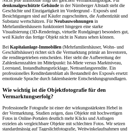
Nicht jede Immobilie folgt der gleichen Vermarktungslogik. Für
denkmalgeschützte Gebäude
in der Nürnberger Altstadt steht die
Geschichte und Einzigartigkeit im Vordergrund - Exposés und
Besichtigungen sind auf Käufer zugeschnitten, die Authentizität und
Substanz wertschätzen. Für
Neubauwohnungen
in
Mehrfamilienhäusern funktioniert hingegen eine starke
Visualisierung (3D-Renderings, virtuelle Rundgänge) besonders gut,
weil Käufer das fertige Objekt nicht in Natura sehen können.
Bei
Kapitalanlage-Immobilien
(Mehrfamilienhäuser, Wohn- und
Geschäftshäuser) richtet sich die Vermarktung primär an Investoren,
die renditegetrieben entscheiden. Hier steht die Aufbereitung der
Zahlenkennzahlen im Mittelpunkt: Ist-Miete versus Marktniveau,
Leerstand, Instandhaltungsrücklage, Nettoanfangsrendite. Ein
professionelles Renditedatenblatt als Bestandteil des Exposés ersetzt
emotionale Sprache durch faktenbasierte Entscheidungsgrundlagen.
Wie wichtig ist die Objektfotografie für den
Vermarktungserfolg?
Professionelle Fotografie ist einer der wirkungsstärksten Hebel in
der Vermarktung. Studien zeigen, dass Objekte mit hochwertigen
Fotos in Online-Portalen deutlich mehr Klicks und Anfragen
erzielen als vergleichbare Objekte mit schlechten Fotos. Wir setzen
standardmässig auf Tageslichtfotografie, Weitwinkelaufnahmen und