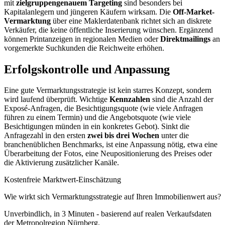
mit
zielgruppengenauem Targeting
sind besonders bei
Kapitalanlegern und jüngeren Käufern wirksam. Die
Off-Market-
Vermarktung
über eine Maklerdatenbank richtet sich an diskrete
Verkäufer, die keine öffentliche Inserierung wünschen. Ergänzend
können Printanzeigen in regionalen Medien oder
Direktmailings
an
vorgemerkte Suchkunden die Reichweite erhöhen.
Erfolgskontrolle und Anpassung
Eine gute Vermarktungsstrategie ist kein starres Konzept, sondern
wird laufend überprüft. Wichtige
Kennzahlen
sind die Anzahl der
Exposé-Anfragen, die Besichtigungsquote (wie viele Anfragen
führen zu einem Termin) und die Angebotsquote (wie viele
Besichtigungen münden in ein konkretes Gebot). Sinkt die
Anfragezahl in den ersten
zwei bis drei Wochen
unter die
branchenüblichen Benchmarks, ist eine Anpassung nötig, etwa eine
Überarbeitung der Fotos, eine Neupositionierung des Preises oder
die Aktivierung zusätzlicher Kanäle.
Kostenfreie Marktwert-Einschätzung
Wie wirkt sich Vermarktungsstrategie auf Ihren Immobilienwert aus?
Unverbindlich, in 3 Minuten - basierend auf realen Verkaufsdaten
der Metropolregion Nürnberg.