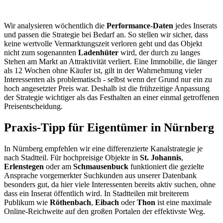
Wir analysieren wöchentlich die
Performance-Daten
jedes Inserats
und passen die Strategie bei Bedarf an. So stellen wir sicher, dass
keine wertvolle Vermarktungszeit verloren geht und das Objekt
nicht zum sogenannten
Ladenhüter
wird, der durch zu langes
Stehen am Markt an Attraktivität verliert. Eine Immobilie, die länger
als 12 Wochen ohne Käufer ist, gilt in der Wahrnehmung vieler
Interessenten als problematisch - selbst wenn der Grund nur ein zu
hoch angesetzter Preis war. Deshalb ist die frühzeitige Anpassung
der Strategie wichtiger als das Festhalten an einer einmal getroffenen
Preisentscheidung.
Praxis-Tipp für Eigentümer in Nürnberg
In Nürnberg empfehlen wir eine differenzierte Kanalstrategie je
nach Stadtteil. Für hochpreisige Objekte in
St. Johannis
,
Erlenstegen
oder am
Schmausenbuck
funktioniert die gezielte
Ansprache vorgemerkter Suchkunden aus unserer Datenbank
besonders gut, da hier viele Interessenten bereits aktiv suchen, ohne
dass ein Inserat öffentlich wird. In Stadtteilen mit breiterem
Publikum wie
Röthenbach
,
Eibach
oder
Thon
ist eine maximale
Online-Reichweite auf den großen Portalen der effektivste Weg.