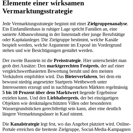
Elemente einer wirksamen
Vermarktungsstrategie
Jede Vermarktungsstrategie beginnt mit einer
Zielgruppenanalyse
.
Ein Einfamilienhaus in ruhiger Lage spricht Familien an, eine
sanierte Altbauwohnung in der Innenstadt eher junge Berufstätige
oder Kapitalanleger. Die Zielgruppe bestimmt, welche Kanäle
bespielt werden, welche Argumente im Exposé im Vordergrund
stehen und wie Besichtigungen gestaltet werden.
Der zweite Baustein ist die
Preisstrategie
. Hier unterscheidet man
grob drei Ansätze: Den
marktgerechten Festpreis
, der auf einer
vergleichswertbasierten Bewertung beruht und den meisten
Verkäufern empfohlen wird. Das
Bieterverfahren
, bei dem ein
bewusst niedrig angesetzter Startpreis Wettbewerb unter
Interessenten erzeugt und in nachfragestarken Märkten regelmässig
5 bis 10 Prozent über dem Marktwert
liegende Ergebnisse
erzielen kann. Und den
Liebhaberpreis
, der bei einzigartigen
Objekten wie denkmalgeschützten Villen oder besonderen
Wassergrundstücken gerechtfertigt sein kann, aber eine deutlich
längere Vermarktungsdauer in Kauf nimmt.
Die
Kanalstrategie
legt fest, wo das Angebot platziert wird. Online-
Portale erreichen die breiteste Zielgruppe, Social-Media-Kampagnen