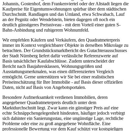
Johannis, Gostenhof, dem Frankenviertel oder der Altstadt liegen die
Kaufpreise für Eigentumswohnungen spürbar über dem städtischen
Durchschnitt. Randlagen und das Umland, etwa Schwabach, Lauf
an der Pegnitz oder Wendelstein, bieten dagegen oft noch ein
deutlich günstigeres Preisniveau - mit dem Vorteil einer guten S-
Bahn-Anbindung und ruhigerem Wohnumfeld.
Wir empfehlen Käufern und Verkäufern, den Quadratmeterpreis
immer im Kontext vergleichbarer Objekte in derselben Mikrolage zu
betrachten. Der Grundstücksmarktbericht des Gutachterausschusses
der Stadt Nürnberg liefert dafür verlässliche Referenzwerte auf
Basis tatsächlicher Kaufabschlüsse. Zudem unterscheidet der
Bericht nach Baujahresklassen, Wohnungsgrößen und
Ausstattungsmerkmalen, was einen differenzierten Vergleich
ermöglicht. Gerne unterstützen wir Sie bei einer realistischen
Preiseinschätzung für Ihre Immobilie - auf Basis dieser offiziellen
Daten, nicht auf Basis von Angebotsportalen.
Besondere Aufmerksamkeit verdienen Immobilien, deren
angegebener Quadratmeterpreis deutlich unter dem
Marktdurchschnitt liegt. Zwar kann ein günstiger Preis auf eine
echte Schnäppchengelegenheit hindeuten, häufiger jedoch verbirgt
sich dahinter ein Sanierungsstau, eine ungünstige Lage, rechtliche
Probleme oder eine zu groß angegebene Wohnfläche. Eine
professionelle Bewertung vor dem Kauf schützt vor kostspieligen