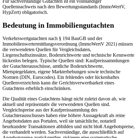
Für sachverständige Gutachten ist ein vollständiger
Quellennachweis nach den Bewertungsstandards (ImmoWertV,
HypZert) obligatorisch.
Bedeutung in Immobiliengutachten
Verkehrswertgutachten nach § 194 BauGB und der
Immobilienwertermittlungsverordnung (ImmoWertV 2021) müssen
die verwendeten Quellen für Vergleichsdaten,
Liegenschaftszinssätze, Bodenrichtwerte und technische Kennwerte
lückenlos belegen. Typische Quellen sind: Kaufpreissammlungen
der Gutachterausschüsse, amtliche Bodenrichtwerte,
Mietspiegeldaten, eigene Markterhebungen sowie technische
Normen (DIN, Eurocodes). Ein fehlendes oder lückenhaftes
Quellenverzeichnis kann die Gerichtsverwertbarkeit eines
Gutachtens erheblich einschränken.
Die Qualität eines Gutachtens hängt nicht zuletzt davon ab, wie
aktuell und repräsentativ die verwendeten Quellen sind.
Vergleichspreise aus der Kaufpreissammlung des
Gutachterausschusses haben eine höhere Aussagekraft als reine
Angebotsdaten aus Portalen, weil sie tatsächliche, notariell
beurkundete Transaktionen abbilden und nicht bloß Angebotspreise,
die verhandelt werden. Sachverständige, die ausschließlich auf
Angebotspreise zurückgreifen, riskieren eine systematische