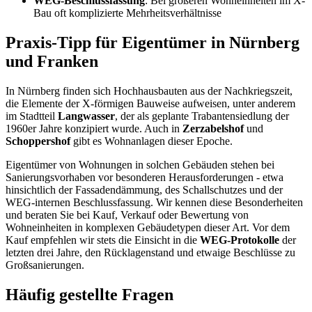
WEG-Beschlussfassung
: Bei größeren Wohneinheiten im X-
Bau oft komplizierte Mehrheitsverhältnisse
Praxis-Tipp für Eigentümer in Nürnberg
und Franken
In Nürnberg finden sich Hochhausbauten aus der Nachkriegszeit,
die Elemente der X-förmigen Bauweise aufweisen, unter anderem
im Stadtteil
Langwasser
, der als geplante Trabantensiedlung der
1960er Jahre konzipiert wurde. Auch in
Zerzabelshof
und
Schoppershof
gibt es Wohnanlagen dieser Epoche.
Eigentümer von Wohnungen in solchen Gebäuden stehen bei
Sanierungsvorhaben vor besonderen Herausforderungen - etwa
hinsichtlich der Fassadendämmung, des Schallschutzes und der
WEG-internen Beschlussfassung. Wir kennen diese Besonderheiten
und beraten Sie bei Kauf, Verkauf oder Bewertung von
Wohneinheiten in komplexen Gebäudetypen dieser Art. Vor dem
Kauf empfehlen wir stets die Einsicht in die
WEG-Protokolle
der
letzten drei Jahre, den Rücklagenstand und etwaige Beschlüsse zu
Großsanierungen.
Häufig gestellte Fragen