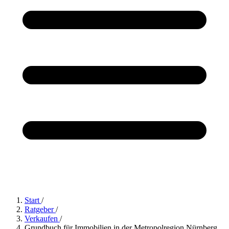
Start
/
Ratgeber
/
Verkaufen
/
Grundbuch für Immobilien in der Metropolregion Nürnberg,