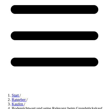
Start
/
Ratgeber
/
Kaufen
/
Bodenrichtwert und seine Relevanz beim Grundstückskauf